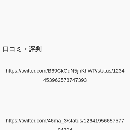
口コミ・評判
https://twitter.com/B69CkOqN5jnKhWP/status/1234
453962578747393
https://twitter.com/46ma_3/status/12641956657577
94304