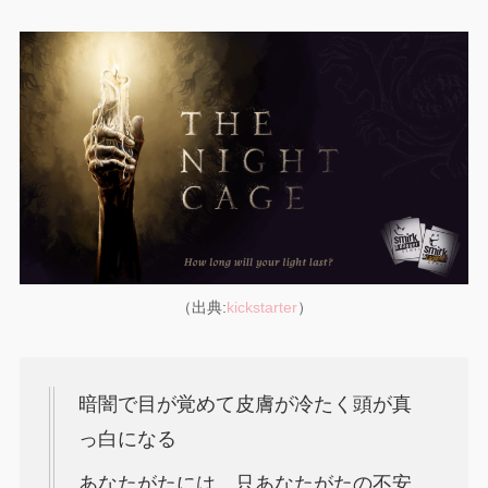
（出典:
kickstarter
）
暗闇で目が覚めて皮膚が冷たく頭が真
っ白になる
あなたがたには、只あなたがたの不安